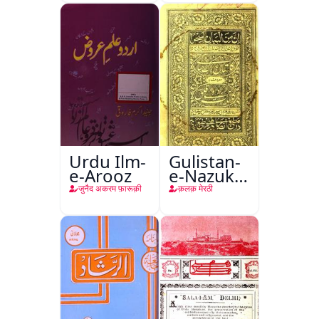
Urdu Ilm-
Gulistan-
e-Arooz
e-Nazuk
Khayal
जुनैद अकरम फ़ारूक़ी
क़लक़ मेरठी