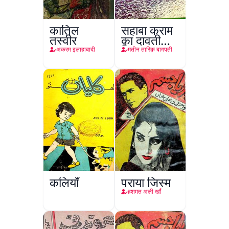
कातिल
सहाबा कराम
तस्वीर
का दावती
किरदार
अकरम इलाहाबादी
मतीन तारिक़ बाग़पती
कलियाँ
पराया जिस्म
हशमत अली खाँ