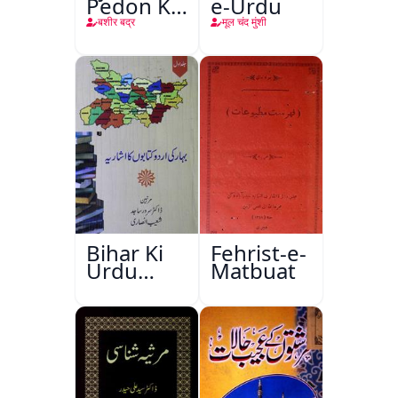
Pedon Ke
e-Urdu
Saye
बशीर बद्र
मूल चंद मुंशी
Bihar Ki
Fehrist-e-
Urdu
Matbuat
Kitabon
Ka
Ishariya