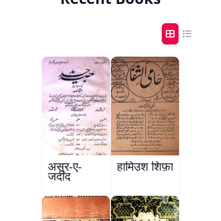
अस्र-ए-
हामिउश शिफ़ा
जदीद