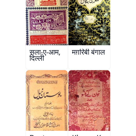
सला-ए-आम,
मग़रिबी बंगाल
दिल्ली