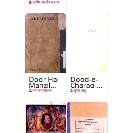
तबीइया
हकीम तसख़ीर अहमद
Door Hai
Dood-e-
Manzil
Charag-e-
Teri
Mahfil
मनी राम दीवाना
बुच्ची बाबू