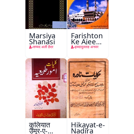
Marsiya
Farishton
Shanasi
Ke Ajeeb
Halat
सय्यद अली हैदर
इमदादुल्लाह अनवर
कुलियात
Hikayat-e-
उमूर-ए-
Nadira