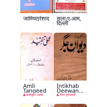
जामियतुर्रशाद
सला-ए-आम,
दिल्ली
Amli
Intikhab
Tanqeed
Deewan-
e-Jigar
कलीमुद्दीन अहमद
जिगर मुरादाबादी