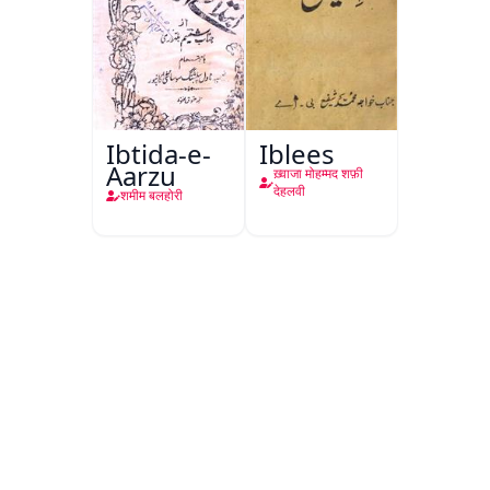
Ibtida-e-
Iblees
Aarzu
ख़्वाजा मोहम्मद शफ़ी
देहलवी
शमीम बलहोरी