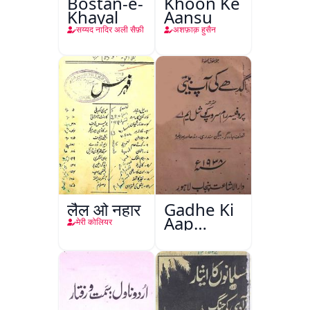
Bostan-e-
Khoon Ke
Khayal
Aansu
सय्यद नादिर अली सैफ़ी
अशफ़ाक़ हुसैन
लैल ओ नहार
Gadhe Ki
Aap
मेरी कोलियर
Beetee