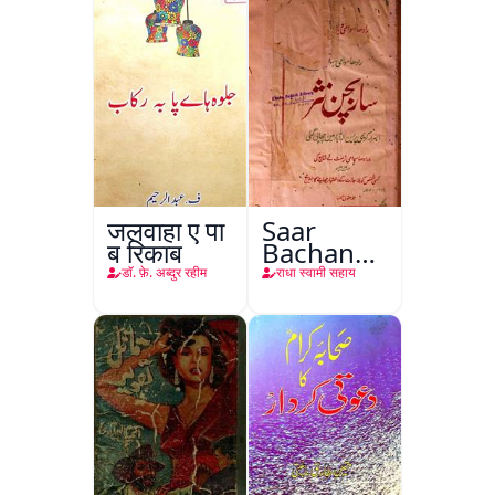
जलवाहा ए पा
Saar
ब रिकाब
Bachan
Nasr
डाॅ. फ़े. अब्दुर रहीम
राधा स्वामी सहाय